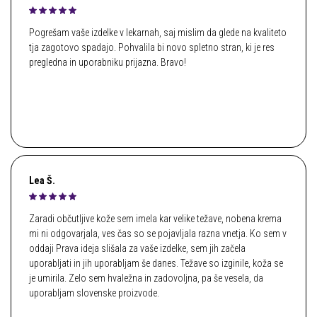
Pogrešam vaše izdelke v lekarnah, saj mislim da glede na kvaliteto
tja zagotovo spadajo. Pohvalila bi novo spletno stran, ki je res
pregledna in uporabniku prijazna. Bravo!
Lea Š.
Zaradi občutljive kože sem imela kar velike težave, nobena krema
mi ni odgovarjala, ves čas so se pojavljala razna vnetja. Ko sem v
oddaji Prava ideja slišala za vaše izdelke, sem jih začela
uporabljati in jih uporabljam še danes. Težave so izginile, koža se
je umirila. Zelo sem hvaležna in zadovoljna, pa še vesela, da
uporabljam slovenske proizvode.