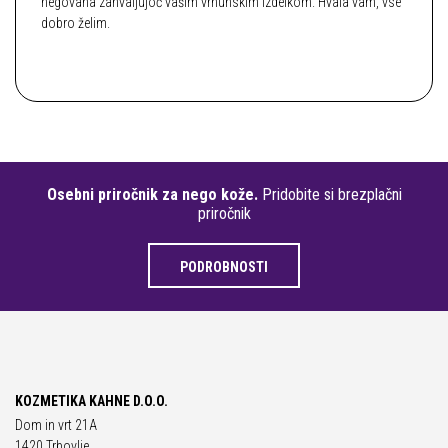
negovana zahvaljujoč vašim vrhunskim izdelkom. Hvala vam, vse
dobro želim.
Osebni priročnik za nego kože.
Pridobite si brezplačni
priročnik
PODROBNOSTI
KOZMETIKA KAHNE D.O.O.
Dom in vrt 21A
1420 Trbovlje