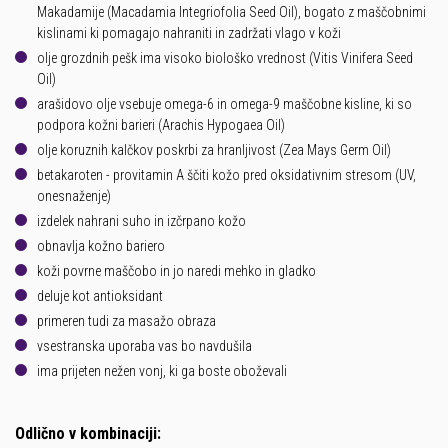
Makadamije (Macadamia Integriofolia Seed Oil), bogato z maščobnimi
kislinami ki pomagajo nahraniti in zadržati vlago v koži
olje grozdnih pešk ima visoko biološko vrednost (Vitis Vinifera Seed
Oil)
arašidovo olje vsebuje omega-6 in omega-9 maščobne kisline, ki so
podpora kožni barieri (Arachis Hypogaea Oil)
olje koruznih kalčkov poskrbi za hranljivost (Zea Mays Germ Oil)
betakaroten - provitamin A ščiti kožo pred oksidativnim stresom (UV,
onesnaženje)
izdelek nahrani suho in izčrpano kožo
obnavlja kožno bariero
koži povrne maščobo in jo naredi mehko in gladko
deluje kot antioksidant
primeren tudi za masažo obraza
vsestranska uporaba vas bo navdušila
ima prijeten nežen vonj, ki ga boste oboževali
Odlično v kombinaciji: