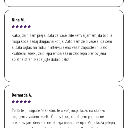
Nina M.
Kako, da nisem prej slišala za vaše izdelke? Verjamem, da bi bila
moja koža sedaj drugačna kot je. Zato sem zelo vesela, da sem
slišala oglas na radiu in intervju z eno vaših zaposlenih! Zelo
kvalitetni izdelki, zelo lepa embalaža in zelo lepa prenovljena
spletna stran! Nadaljujte dobro delo!
Bernarda A.
Že 15 let, mogoče še kakšno leto več, mojo kožo na obrazu
negujem z vašimi izdelki. Čudoviti so, obožujem jih in si ne
predstavljam dneva in ne letnega časa brez njih. Moja koža je lepa,