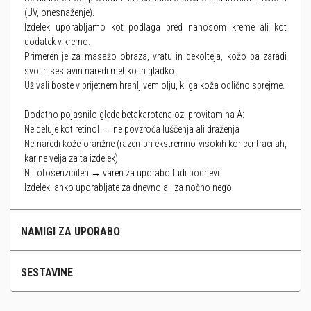
(UV, onesnaženje).
Izdelek uporabljamo kot podlaga pred nanosom kreme ali kot
dodatek v kremo.
Primeren je za masažo obraza, vratu in dekolteja, kožo pa zaradi
svojih sestavin naredi mehko in gladko.
Uživali boste v prijetnem hranljivem olju, ki ga koža odlično sprejme.
Dodatno pojasnilo glede betakarotena oz. provitamina A:
Ne deluje kot retinol → ne povzroča luščenja ali draženja
Ne naredi kože oranžne (razen pri ekstremno visokih koncentracijah,
kar ne velja za ta izdelek)
Ni fotosenzibilen → varen za uporabo tudi podnevi.
Izdelek lahko uporabljate za dnevno ali za nočno nego.
NAMIGI ZA UPORABO
SESTAVINE