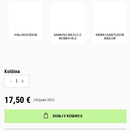
HIALURON SERUM
NARAVNO MAZILO IZ
KREMA S KARITEJEVIM
MORSKIH ALG
MASLOM
Količina
-
+
17,50 €
(Vključen DDV)
DODAJ V KOŠARICO