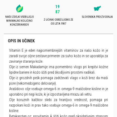
19
87
NAŠI IZDELKI VSEBUJEJO
SLOVENSKA PROIZVODNJA
Z UČINKI OSREČUJEMO ŽE
MINIMALNO KOLIČINO
OD LETA 1987
KONZERVANSOV
OPIS IN UČINEK
Vitamin E je eden najpomembnejših vitaminov za našo kožo in je
zaradi svoje oljne sestave primeren za suho kožo in se uporablja za
zaviranje staranja kože.
Olje iz semen Makadamije ima pomembno vlogo pri krepitvi kožne
lipidne bariere in kožo ščiti pred škodljivimi prostimi radikali.
Olje iz grozdnih pešk pomaga zadrževati vlago v koži brez da maši
pore (nekomedogeno delovanje).
Arašidovo olje vsebuje omega-6 in omega-9 maščobne kisline in je
uporabno pri negi kože, ki je izpostavljena mrazu ali vetru.
Olje koruznih kalčkov skrbi za hranljivo vrednost, pomaga pri
razpokani koži in prav tako vsebuje omega-6 in omega-9 maščobne
kisline.
Betakaroten oz. provitamin A ščiti kožo pred oksidativnim stresom