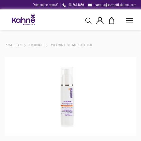
Potrebujete pomoč?
03 56 31880
narocila@kozmetikakahne.com
PRVA STRAN
PRODUKTI
VITAMIN E - VITAMINSKO OLJE