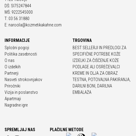
DŠ: SI75247844
MŠ: 9222545000
T: 03 56 31880
E: narocila@kozmetikakahne.com
INFORMACIJE
TRGOVINA
Splošni pogoji
BEST SELLERJI IN PREDLOGI ZA
Politika zasebnosti
SPECIFIČNE POTREBE KOŽE
O nas
IZDELKI ZA ČIŠČENJE KOŽE
O izdelkih
PODLAGE ALI OSREČEVALCI
Partnerji
KREME IN OLJA ZA OBRAZ
Nasveti strokovnjakov
TESTNA, POTOVALNA PAKIRANJA,
Priročniki
DARILNI BONI, DARILNA
Vizija in poslanstvo
EMBALAŽA
Apartmaji
Nagradne igre
SPREMLJAJ NAS
PLAČILNE METODE